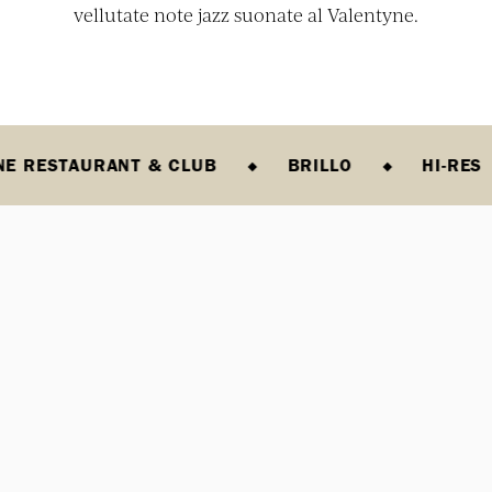
vellutate note jazz suonate al Valentyne.
NE RESTAURANT & CLUB
BRILLO
HI-RES