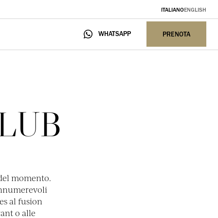
ITALIANO
ENGLISH
PRENOTA
WHATSAPP
PRENOTA
CLUB
i del momento.
 innumerevoli
es al fusion
ant o alle